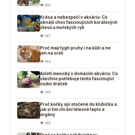
👁 150
Krása a nebezpečí v akváriu: Co
obnáší chov fascinujících korálových
útesů a mořských ryb
👁 147
Proč mají tygři pruhy i na kůži a ne
jen na srsti
👁 144
Axlotl mexický v domácím akváriu: Co
všechno potřebuje tento fascinující
vodní dráček
👁 143
Proč kočky spí stočené do klubíčka a
jak si tím chrání tělesné teplo a
orgány
👁 143
Proč se kočky někdy leknou