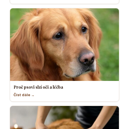
Proč psovi slzí oči a léčba
Číst dále →