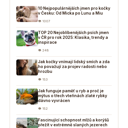
10 Nejpopulárnějších jmen pro kočky
v Česku: Od Micka po Lunu a Miu
👁 1007
TOP 20 Nejoblíbenějších psích jmen
v ČR pro rok 2025: Klasika, trendy a
inspirace
👁 248
Jak kočky vnímají lidský smích a zda
ho považují za projev radosti nebo
hrozbu
👁 153
Jak funguje paměť u ryb a proč je
mýtus o třech vteřinách zlaté rybky
dávno vyvrácen
👁 152
Fascinující schopnost mlžů a korýšů
přežít v extrémně slaných jezerech