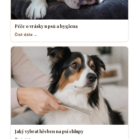
Péče o vrásky u psů a hygiena
Číst dále →
Jaký vybrat hřeben na psí chlupy