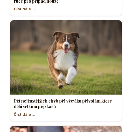
ruce pro případ nouze
Číst dále →
Pět nejčastějších chyb při výcviku přivolání které
dělá většina pejskařů
Číst dále →