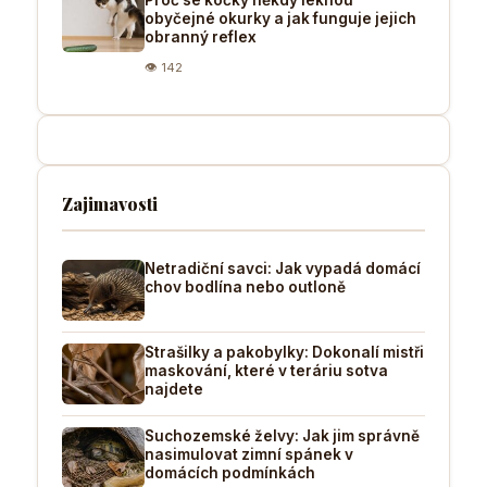
obyčejné okurky a jak funguje jejich
obranný reflex
👁 142
Zajimavosti
Netradiční savci: Jak vypadá domácí
chov bodlína nebo outloně
Strašilky a pakobylky: Dokonalí mistři
maskování, které v teráriu sotva
najdete
Suchozemské želvy: Jak jim správně
nasimulovat zimní spánek v
domácích podmínkách