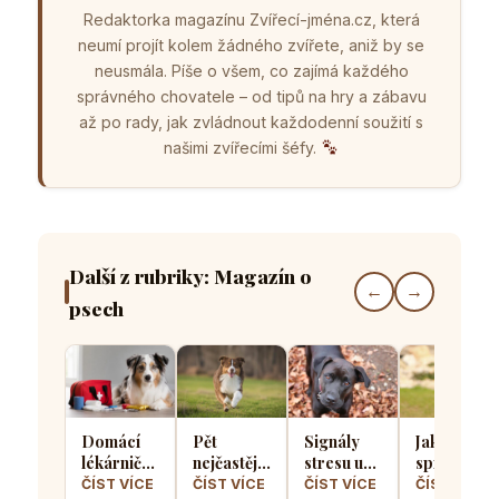
Redaktorka magazínu Zvířecí-jména.cz, která
neumí projít kolem žádného zvířete, aniž by se
neusmála. Píše o všem, co zajímá každého
správného chovatele – od tipů na hry a zábavu
až po rady, jak zvládnout každodenní soužití s
našimi zvířecími šéfy.
Další z rubriky: Magazín o
←
→
psech
Domácí
Pět
Signály
Jak
lékárnička
nejčastějších
stresu u
správně
pro psa
chyb při
psů: Jak
socializova
ČÍST VÍCE
ČÍST VÍCE
ČÍST VÍCE
ČÍST VÍCE