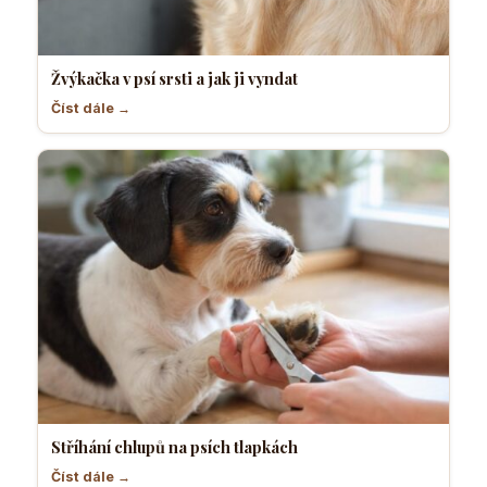
Žvýkačka v psí srsti a jak ji vyndat
Číst dále →
Stříhání chlupů na psích tlapkách
Číst dále →