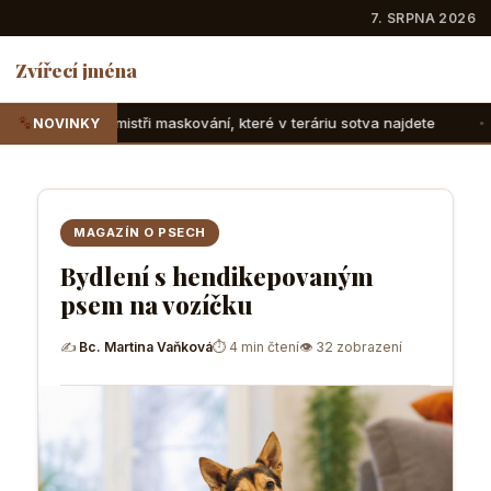
7. SRPNA 2026
Zvířecí jména
skování, které v teráriu sotva najdete
Suchozemské želvy:
NOVINKY
MAGAZÍN O PSECH
Bydlení s hendikepovaným
psem na vozíčku
✍
Bc. Martina Vaňková
⏱ 4 min čtení
👁 32 zobrazení