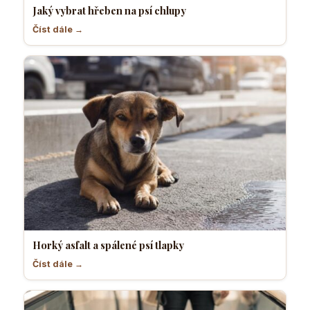
Jaký vybrat hřeben na psí chlupy
Číst dále →
Horký asfalt a spálené psí tlapky
Číst dále →