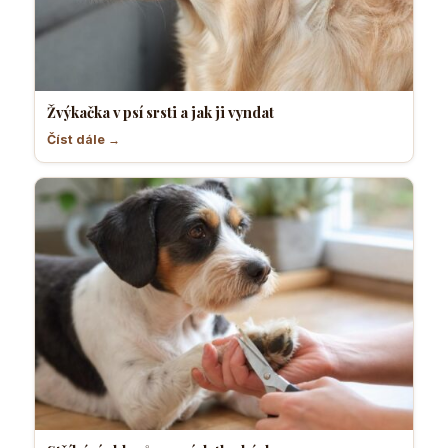
Žvýkačka v psí srsti a jak ji vyndat
Číst dále →