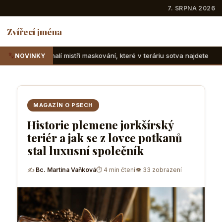
7. SRPNA 2026
Zvířecí jména
tři maskování, které v teráriu sotva najdete
Suchozemské ž
NOVINKY
MAGAZÍN O PSECH
Historie plemene jorkšírský
teriér a jak se z lovce potkanů
stal luxusní společník
✍
Bc. Martina Vaňková
⏱ 4 min čtení
👁 33 zobrazení