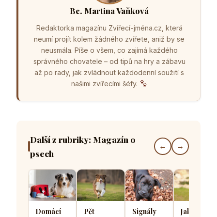
Bc. Martina Vaňková
Redaktorka magazínu Zvířecí-jména.cz, která
neumí projít kolem žádného zvířete, aniž by se
neusmála. Píše o všem, co zajímá každého
správného chovatele – od tipů na hry a zábavu
až po rady, jak zvládnout každodenní soužití s
našimi zvířecími šéfy.
Další z rubriky: Magazín o
←
→
psech
Domácí
Pět
Signály
Jak