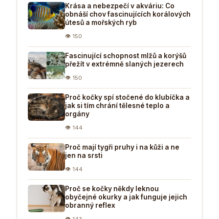
Krása a nebezpečí v akváriu: Co
obnáší chov fascinujících korálových
útesů a mořských ryb
👁 150
Fascinující schopnost mlžů a korýšů
přežít v extrémně slaných jezerech
👁 150
Proč kočky spí stočené do klubíčka a
jak si tím chrání tělesné teplo a
orgány
👁 144
Proč mají tygři pruhy i na kůži a ne
jen na srsti
👁 144
Proč se kočky někdy leknou
obyčejné okurky a jak funguje jejich
obranný reflex
👁 143