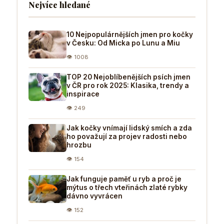
Nejvíce hledané
10 Nejpopulárnějších jmen pro kočky
v Česku: Od Micka po Lunu a Miu
👁 1008
TOP 20 Nejoblíbenějších psích jmen
v ČR pro rok 2025: Klasika, trendy a
inspirace
👁 249
Jak kočky vnímají lidský smích a zda
ho považují za projev radosti nebo
hrozbu
👁 154
Jak funguje paměť u ryb a proč je
mýtus o třech vteřinách zlaté rybky
dávno vyvrácen
👁 152