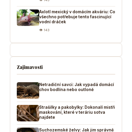
Axlotl mexický v domácím akváriu: Co
všechno potřebuje tento fascinující
vodní dráček
👁 143
Zajimavosti
Netradiční savci: Jak vypadá domácí
chov bodlína nebo outloně
Strašilky a pakobylky: Dokonalí mistři
maskování, které v teráriu sotva
najdete
Suchozemské želvy: Jak jim správně