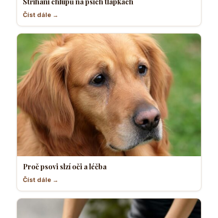
Stříhání chlupů na psích tlapkách
Číst dále →
Proč psovi slzí oči a léčba
Číst dále →