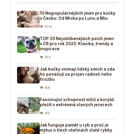
10 Nejpopulárnějších jmen pro kočky
v Česku: Od Micka po Lunu a Miu
👁 1014
TOP 20 Nejoblíbenějších psích jmen
v ČR pro rok 2025: Klasika, trendy a
inspirace
👁 253
Jak kočky vnímají lidský smích a zda
ho považují za projev radosti nebo
hrozbu
👁 158
Fascinující schopnost mlžů a korýšů
přežít v extrémně slaných jezerech
👁 155
Jak funguje paměť u ryb a proč je
mýtus o třech vteřinách zlaté rybky