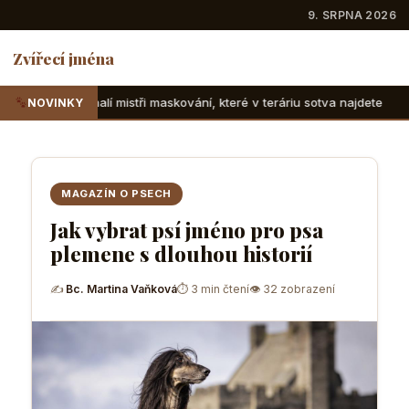
9. SRPNA 2026
Zvířecí jména
tři maskování, které v teráriu sotva najdete
Suchozemské ž
NOVINKY
MAGAZÍN O PSECH
Jak vybrat psí jméno pro psa
plemene s dlouhou historií
✍
Bc. Martina Vaňková
⏱ 3 min čtení
👁 32 zobrazení