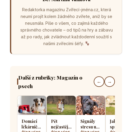
Redaktorka magazínu Zvířecí-jména.cz, která
neumí projít kolem žádného zvířete, aniž by se
neusmála. Píše o všem, co zajímá každého
správného chovatele – od tipů na hry a zábavu
až po rady, jak zvládnout každodenní soužití s
našimi zvířecími šéfy.
Další z rubriky: Magazín o
←
→
psech
Domácí
Pět
Signály
Jak
lékárnička
nejčastějších
stresu u
správně