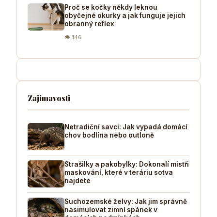
Proč se kočky někdy leknou
obyčejné okurky a jak funguje jejich
obranný reflex
👁 146
Zajimavosti
Netradiční savci: Jak vypadá domácí
chov bodlína nebo outloně
Strašilky a pakobylky: Dokonalí mistři
maskování, které v teráriu sotva
najdete
Suchozemské želvy: Jak jim správně
nasimulovat zimní spánek v