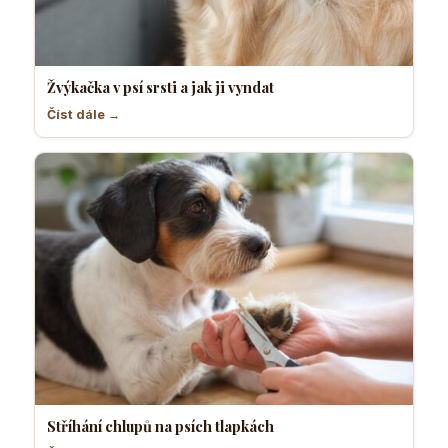
Žvýkačka v psí srsti a jak ji vyndat
Číst dále →
Stříhání chlupů na psích tlapkách