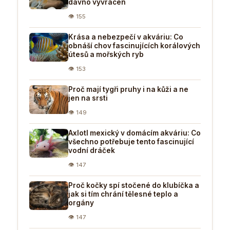
dávno vyvrácen
👁 155
Krása a nebezpečí v akváriu: Co
obnáší chov fascinujících korálových
útesů a mořských ryb
👁 153
Proč mají tygři pruhy i na kůži a ne
jen na srsti
👁 149
Axlotl mexický v domácím akváriu: Co
všechno potřebuje tento fascinující
vodní dráček
👁 147
Proč kočky spí stočené do klubíčka a
jak si tím chrání tělesné teplo a
orgány
👁 147