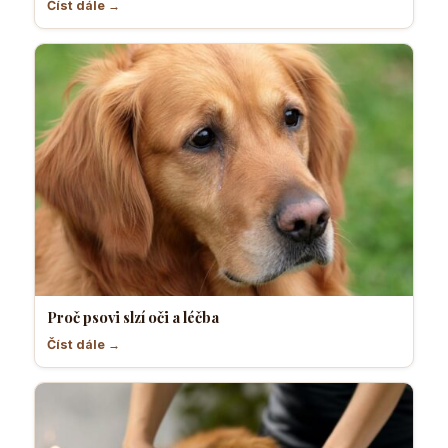
Číst dále →
Proč psovi slzí oči a léčba
Číst dále →