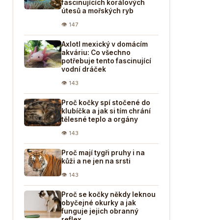
fascinujících korálových
útesů a mořských ryb
👁 147
Axlotl mexický v domácím
akváriu: Co všechno
potřebuje tento fascinující
vodní dráček
👁 143
Proč kočky spí stočené do
klubíčka a jak si tím chrání
tělesné teplo a orgány
👁 143
Proč mají tygři pruhy i na
kůži a ne jen na srsti
👁 143
Proč se kočky někdy leknou
obyčejné okurky a jak
funguje jejich obranný
reflex