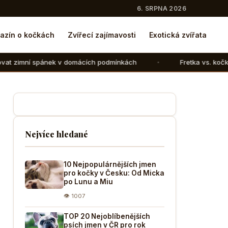
6. SRPNA 2026
azín o kočkách
Zvířecí zajímavosti
Exotická zvířata
k v domácích podmínkách
Fretka vs. kočka: V čem se liší 
Nejvíce hledané
10 Nejpopulárnějších jmen
pro kočky v Česku: Od Micka
po Lunu a Miu
👁 1007
TOP 20 Nejoblíbenějších
psích jmen v ČR pro rok