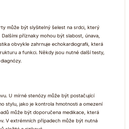
y může být slyšitelný šelest na srdci, který
y. Dalšími příznaky mohou být slabost, únava,
ika obvykle zahrnuje echokardiografii, která
rukturu a funkci. Někdy jsou nutné další testy,
 diagnózy.
avu. U mírné stenózy může být postačující
ho stylu, jako je kontrola hmotnosti a omezení
řípadů může být doporučena medikace, která
ev. V extrémních případech může být nutná