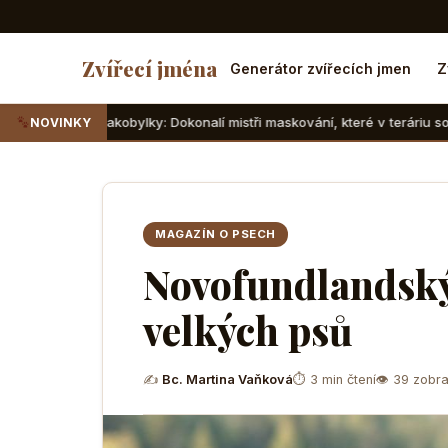
Zvířecí jména
Generátor zvířecích jmen
Z
akobylky: Dokonalí mistři maskování, které v teráriu sotva najdete
NOVINKY
MAGAZÍN O PSECH
Novofundlandský 
velkých psů
✍
Bc. Martina Vaňková
⏱ 3 min čtení
👁 39 zobra