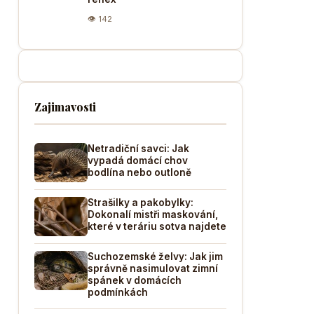
👁 142
Zajimavosti
Netradiční savci: Jak
vypadá domácí chov
bodlína nebo outloně
Strašilky a pakobylky:
Dokonalí mistři maskování,
které v teráriu sotva najdete
Suchozemské želvy: Jak jim
správně nasimulovat zimní
spánek v domácích
podmínkách