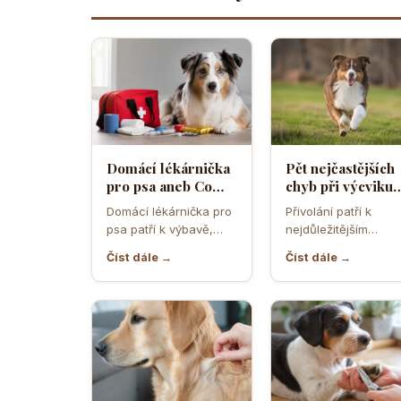
Domácí lékárnička
Pět nejčastějších
pro psa aneb Co
chyb při výcviku
musíte mít po ruce
přivolání které d
Domácí lékárnička pro
Přivolání patří k
pro případ nouze
většina pejskařů
psa patří k výbavě,
nejdůležitějším
která může v
dovednostem psa,
Číst dále →
Číst dále →
rozhodující chvíli
protože rozhoduje o
ušetřit čas,…
bezpečí, pohodě i o
tom,…