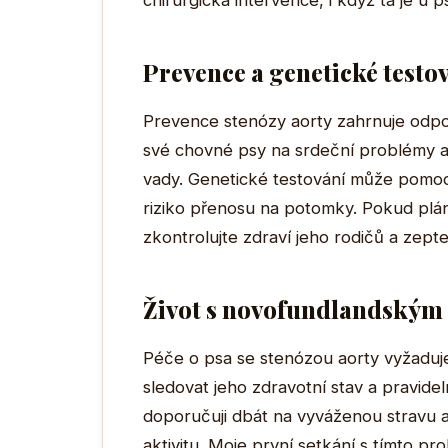
chirurgická intervence, i když ta je u ps
Prevence a genetické testo
Prevence stenózy aorty zahrnuje odpo
své chovné psy na srdeční problémy a 
vady. Genetické testování může pomoci 
riziko přenosu na potomky. Pokud plá
zkontrolujte zdraví jeho rodičů a zeptej
Život s novofundlandským 
Péče o psa se stenózou aorty vyžaduje 
sledovat jeho zdravotní stav a pravidel
doporučuji dbát na vyváženou stravu a 
aktivitu. Moje první setkání s tímto pr