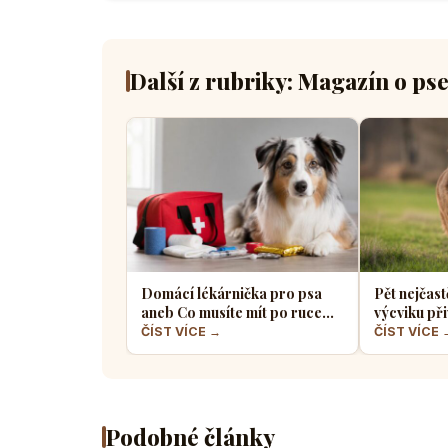
Další z rubriky: Magazín o ps
Domácí lékárnička pro psa
Pět nejčast
aneb Co musíte mít po ruce
výcviku při
pro případ nouze
většina pe
ČÍST VÍCE →
ČÍST VÍCE 
Podobné články