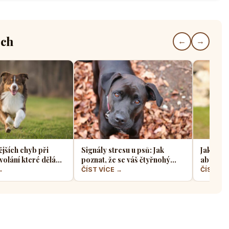
ech
←
→
ějších chyb při
Signály stresu u psů: Jak
Jak sprá
volání které dělá
poznat, že se váš čtyřnohý
aby z ně
jskařů
přítel necítí komfortně
a klidný
→
ČÍST VÍCE →
ČÍST VÍ