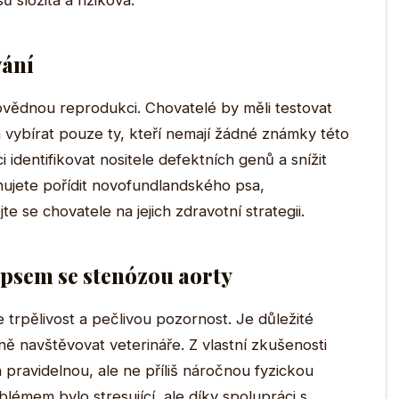
ů složitá a riziková.
vání
vědnou reprodukci. Chovatelé by měli testovat
vybírat pouze ty, kteří nemají žádné známky této
identifikovat nositele defektních genů a snížit
nujete pořídit novofundlandského psa,
te se chovatele na jejich zdravotní strategii.
psem se stenózou aorty
trpělivost a pečlivou pozornost. Je důležité
ně navštěvovat veterináře. Z vlastní zkušenosti
pravidelnou, ale ne příliš náročnou fyzickou
oblémem bylo stresující, ale díky spolupráci s