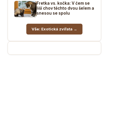
Fretka vs. kočka: V čem se
liší chov těchto dvou šelem a
snesou se spolu
Vše: Exotická zvířata →