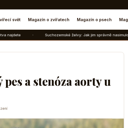
vířecí svět
Magazín o zvířatech
Magazín o psech
Mag
Suchozemské želvy: Jak jim správně nasimulovat zimní spáne
pes a stenóza aorty u
zení