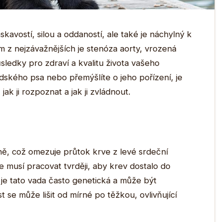
avostí, silou a oddaností, ale také je náchylný k
 z nejzávažnějších je stenóza aorty, vrozená
sledky pro zdraví a kvalitu života vašeho
dského psa nebo přemýšlíte o jeho pořízení, je
ak ji rozpoznat a jak ji zvládnout.
pně, což omezuje průtok krve z levé srdeční
 musí pracovat tvrději, aby krev dostalo do
je tato vada často genetická a může být
 se může lišit od mírné po těžkou, ovlivňující