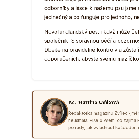
odborníky a lásce k našemu psu jsme si
jedinečný a co funguje pro jednoho, n
Novofundlandský pes, i když může čeli
společník. S správnou péčí a pozornost
Dbejte na pravidelné kontroly a zůstaň
doporučeních, abyste svému mazlíčkovi z
Bc. Martina Vaňková
Redaktorka magazínu Zvířecí-jména
neusmála. Píše o všem, co zajímá
po rady, jak zvládnout každodenní 