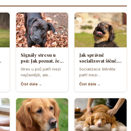
Signály stresu u
Jak správně
psů: Jak poznat, že
socializovat štěně,
ělá
se váš čtyřnohý
aby z něj vyrostl
Stres u psů patří mezi
Socializace štěněte
přítel necítí
sebevědomý a
nejčastější, ale
patří mezi
komfortně
klidný pes
zároveň
nejdůležitější úkoly
Číst dále →
Číst dále →
nejpodceňovanější
prvních měsíců života.
problémy každodenní
Právě v tomto období
péče. Může se…
se…