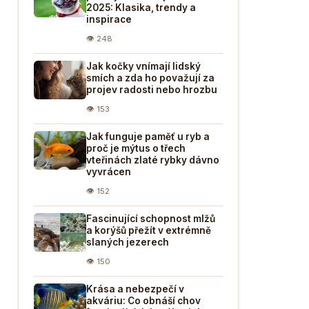
2025: Klasika, trendy a
inspirace
👁 248
Jak kočky vnímají lidský
smích a zda ho považují za
projev radosti nebo hrozbu
👁 153
Jak funguje paměť u ryb a
proč je mýtus o třech
vteřinách zlaté rybky dávno
vyvrácen
👁 152
Fascinující schopnost mlžů
a korýšů přežít v extrémně
slaných jezerech
👁 150
Krása a nebezpečí v
akváriu: Co obnáší chov