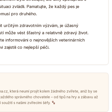
tuaci zvládli. Pamatujte, že každý pes je
emusí pro druhého.
t určitým zdravotním výzvám, je úžasný
í může vést šťastný a relativně zdravý život.
te informováni o nejnovějších veterinárních
ajistili co nejlepší péči.
.cz, která neumí projít kolem žádného zvířete, aniž by se
 každého správného chovatele – od tipů na hry a zábavu až
soužití s našimi zvířecími šéfy.