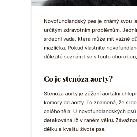
Novofundlandský pes je známý svou lask
určitým zdravotním problémům. Jedním
srdeční vada, která může mít vážné dů
mazlíčka. Pokud vlastníte novofundlan
důležité seznámit se s touto chorobou, j
Co je stenóza aorty?
Stenóza aorty je zúžení aortální chlo
komory do aorty. To znamená, že srdce
celého těla. U novofundlandských psů 
detekována již v raném věku. Závažnost
délku a kvalitu života psa.