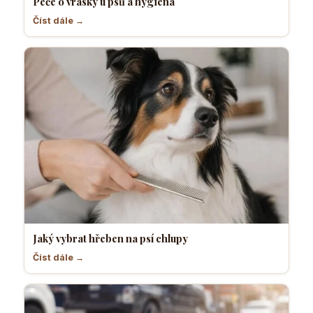
Péče o vrásky u psů a hygiena
Číst dále →
Jaký vybrat hřeben na psí chlupy
Číst dále →