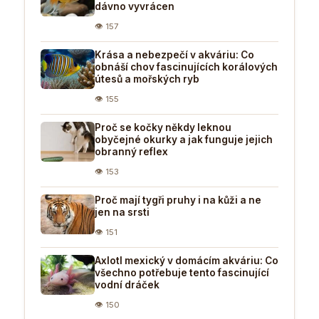
dávno vyvrácen
👁 157
Krása a nebezpečí v akváriu: Co
obnáší chov fascinujících korálových
útesů a mořských ryb
👁 155
Proč se kočky někdy leknou
obyčejné okurky a jak funguje jejich
obranný reflex
👁 153
Proč mají tygři pruhy i na kůži a ne
jen na srsti
👁 151
Axlotl mexický v domácím akváriu: Co
všechno potřebuje tento fascinující
vodní dráček
👁 150