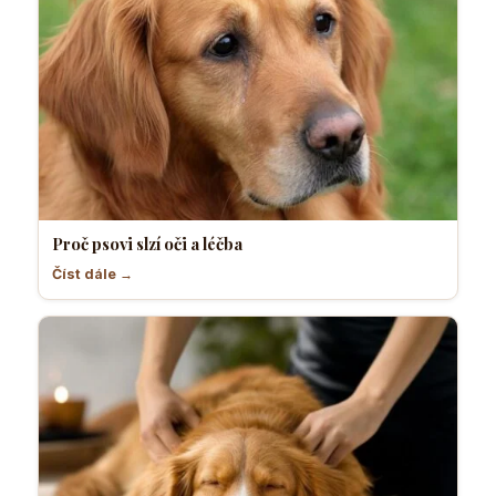
Proč psovi slzí oči a léčba
Číst dále →