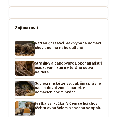
Zajimavosti
Netradiční savci: Jak vypadá domácí
chov bodlína nebo outloně
Strašilky a pakobylky: Dokonalí mistři
maskování, které v teráriu sotva
najdete
Suchozemské želvy: Jak jim správně
nasimulovat zimní spánek v
domácích podmínkách
Fretka vs. kočka: V čem se liší chov
těchto dvou šelem a snesou se spolu