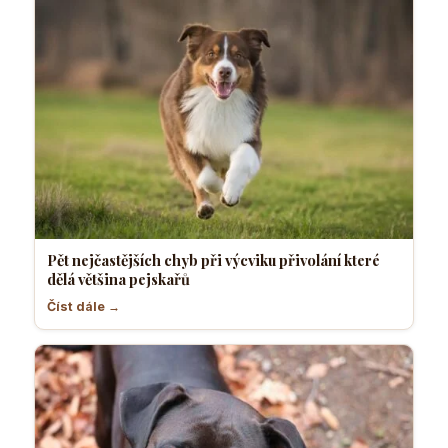
Pět nejčastějších chyb při výcviku přivolání které
dělá většina pejskařů
Číst dále →