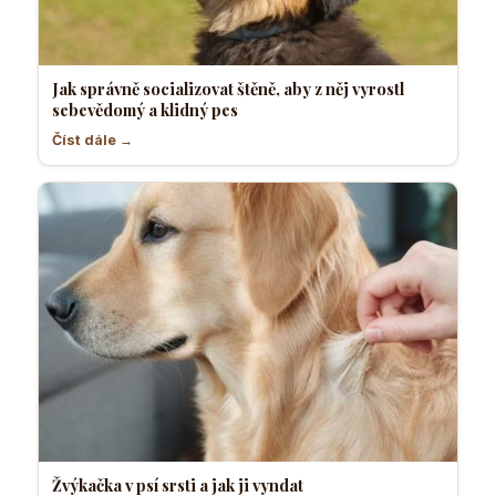
Jak správně socializovat štěně, aby z něj vyrostl
sebevědomý a klidný pes
Číst dále →
Žvýkačka v psí srsti a jak ji vyndat