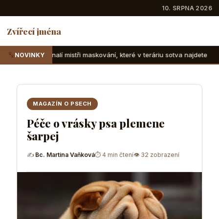
10. SRPNA 2026
Zvířecí jména
tři maskování, které v teráriu sotva najdete
Suchozemské 
NOVINKY
MAGAZÍN O PSECH
Péče o vrásky psa plemene
šarpej
✍
Bc. Martina Vaňková
⏱ 4 min čtení
👁 32 zobrazení