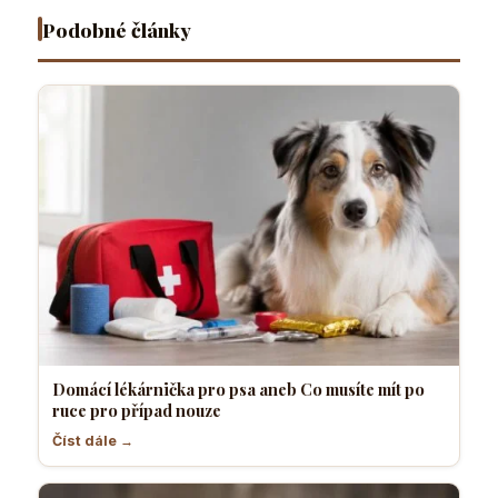
nouze
komfortně
pes
Podobné články
Domácí lékárnička pro psa aneb Co musíte mít po
ruce pro případ nouze
Číst dále →