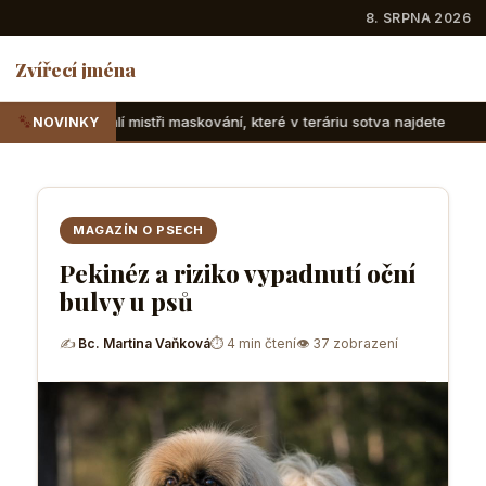
8. SRPNA 2026
Zvířecí jména
 maskování, které v teráriu sotva najdete
Suchozemské žel
NOVINKY
MAGAZÍN O PSECH
Pekinéz a riziko vypadnutí oční
bulvy u psů
✍
Bc. Martina Vaňková
⏱ 4 min čtení
👁 37 zobrazení