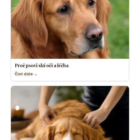
Proč psovi slzí oči a léčba
Číst dále →