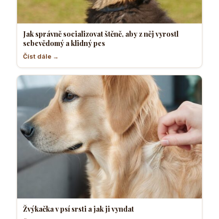
Jak správně socializovat štěně, aby z něj vyrostl
sebevědomý a klidný pes
Číst dále →
Žvýkačka v psí srsti a jak ji vyndat