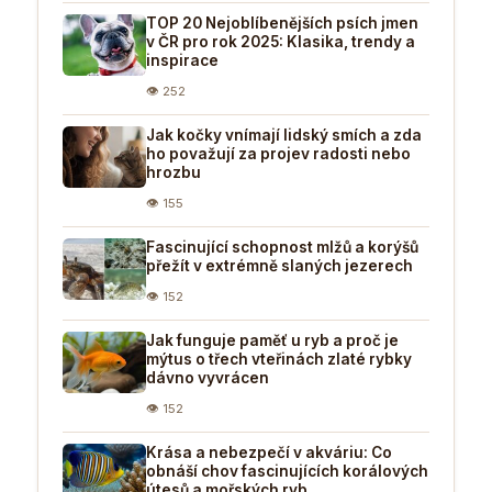
TOP 20 Nejoblíbenějších psích jmen
v ČR pro rok 2025: Klasika, trendy a
inspirace
👁 252
Jak kočky vnímají lidský smích a zda
ho považují za projev radosti nebo
hrozbu
👁 155
Fascinující schopnost mlžů a korýšů
přežít v extrémně slaných jezerech
👁 152
Jak funguje paměť u ryb a proč je
mýtus o třech vteřinách zlaté rybky
dávno vyvrácen
👁 152
Krása a nebezpečí v akváriu: Co
obnáší chov fascinujících korálových
útesů a mořských ryb