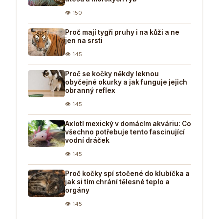
👁 150
Proč mají tygři pruhy i na kůži a ne
jen na srsti
👁 145
Proč se kočky někdy leknou
obyčejné okurky a jak funguje jejich
obranný reflex
👁 145
Axlotl mexický v domácím akváriu: Co
všechno potřebuje tento fascinující
vodní dráček
👁 145
Proč kočky spí stočené do klubíčka a
jak si tím chrání tělesné teplo a
orgány
👁 145