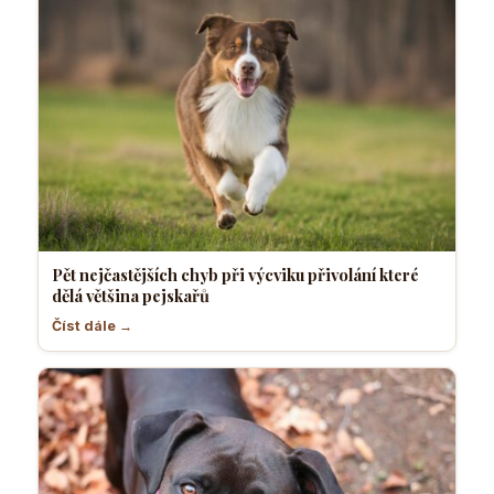
Pět nejčastějších chyb při výcviku přivolání které
dělá většina pejskařů
Číst dále →