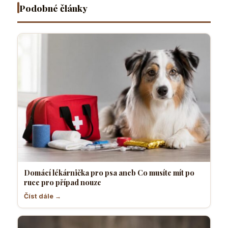
nouze
komfortně
pes
Podobné články
Domácí lékárnička pro psa aneb Co musíte mít po
ruce pro případ nouze
Číst dále →