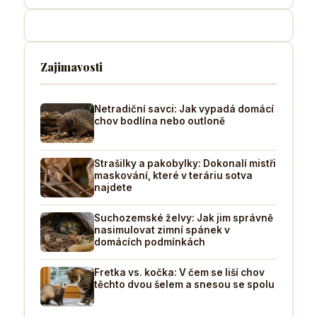
Zajimavosti
Netradiční savci: Jak vypadá domácí
chov bodlína nebo outloně
Strašilky a pakobylky: Dokonalí mistři
maskování, které v teráriu sotva
najdete
Suchozemské želvy: Jak jim správně
nasimulovat zimní spánek v
domácích podmínkách
Fretka vs. kočka: V čem se liší chov
těchto dvou šelem a snesou se spolu