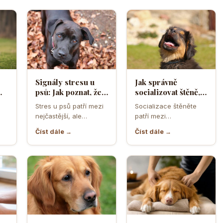
Signály stresu u
Jak správně
psů: Jak poznat, že
socializovat štěně,
ělá
se váš čtyřnohý
aby z něj vyrostl
Stres u psů patří mezi
Socializace štěněte
přítel necítí
sebevědomý a
nejčastější, ale
patří mezi
komfortně
klidný pes
zároveň
nejdůležitější úkoly
Číst dále →
Číst dále →
nejpodceňovanější
prvních měsíců života.
problémy každodenní
Právě v tomto období
péče. Může se…
se…