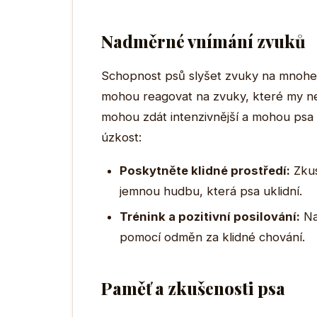
Nadměrné vnímání zvuků
Schopnost psů slyšet zvuky na mnohe
mohou reagovat na zvuky, které my nesl
mohou zdát intenzivnější a mohou psa zn
úzkost:
Poskytněte klidné prostředí:
Zkus
jemnou hudbu, která psa uklidní.
Trénink a pozitivní posilování:
Na
pomocí odměn za klidné chování.
Paměť a zkušenosti psa