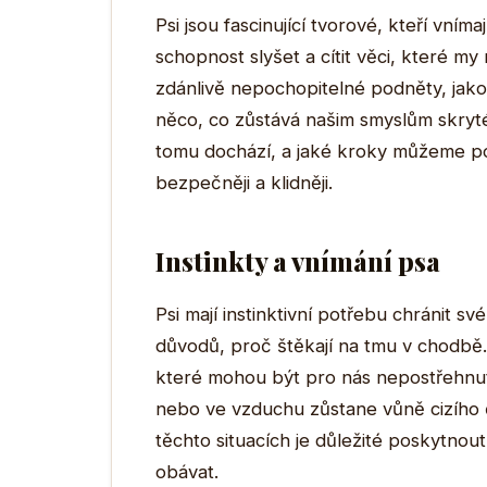
Psi jsou fascinující tvorové, kteří vníma
schopnost slyšet a cítit věci, které 
zdánlivě nepochopitelné podněty, jako
něco, co zůstává našim smyslům skryté
tomu dochází, a jaké kroky můžeme podn
bezpečněji a klidněji.
Instinkty a vnímání psa
Psi mají instinktivní potřebu chránit s
důvodů, proč štěkají na tmu v chodbě. 
které mohou být pro nás nepostřehnut
nebo ve vzduchu zůstane vůně cizího 
těchto situacích je důležité poskytnout
obávat.