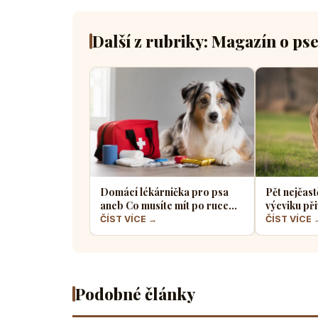
Další z rubriky: Magazín o ps
Domácí lékárnička pro psa
Pět nejčast
aneb Co musíte mít po ruce
výcviku při
pro případ nouze
většina pe
ČÍST VÍCE →
ČÍST VÍCE 
Podobné články