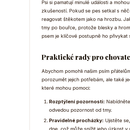
Psi si pamatují minulé události a moh
zkušeností. Pokud se pes setkal s něčí
reagovat štěkotem jako na hrozbu. Jak
tmy po bouřce, protože blesky a hromy
psem je klíčové postupně ho přivykat s
Praktické rady pro chovate
Abychom pomohli našim psím přátelům cí
porozumět jejich potřebám, ale také je
které mohou pomoci:
Rozptýlení pozornosti:
Nabídněte 
odvedou pozornost od tmy.
Pravidelné procházky:
Ujistěte se
dne, což může snížit jeho úzkost v 