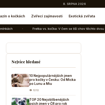
8. SRPNA 2026
azín o kočkách
Zvířecí zajímavosti
Exotická zvířata
Fretka vs. kočka: V čem se liší chov těchto dvou šelem a snesou 
Nejvíce hledané
10 Nejpopulárnějších jmen
pro kočky v Česku: Od Micka
po Lunu a Miu
👁 1010
TOP 20 Nejoblíbenějších
psích jmen v ČR pro rok