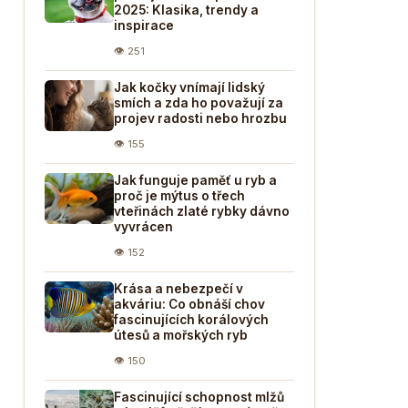
2025: Klasika, trendy a
inspirace
👁 251
Jak kočky vnímají lidský
smích a zda ho považují za
projev radosti nebo hrozbu
👁 155
Jak funguje paměť u ryb a
proč je mýtus o třech
vteřinách zlaté rybky dávno
vyvrácen
👁 152
Krása a nebezpečí v
akváriu: Co obnáší chov
fascinujících korálových
útesů a mořských ryb
👁 150
Fascinující schopnost mlžů