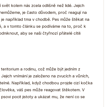
jí svět kolem nás zcela odlišně než lidé. Jejich
my nemůžeme, je často důvodem, proč reagují na
 je například tma v chodbě. Pes může štěkat na
, a v tomto článku se podíváme na to, proč k
iknout, aby se naši čtyřnozí přátelé cítili
vé teritorium a rodinu, což může být jedním z
Jejich vnímání je založeno na zvucích a vůních,
elné. Například, když chodbou projde cizí kočka
člověka, váš pes může reagovat štěkotem. V
 psovi pocit jistoty a ukázat mu, že není co se