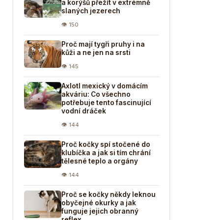
a korýšů přežít v extrémně
slaných jezerech
👁 150
Proč mají tygři pruhy i na
kůži a ne jen na srsti
👁 145
Axlotl mexický v domácím
akváriu: Co všechno
potřebuje tento fascinující
vodní dráček
👁 144
Proč kočky spí stočené do
klubíčka a jak si tím chrání
tělesné teplo a orgány
👁 144
Proč se kočky někdy leknou
obyčejné okurky a jak
funguje jejich obranný
reflex