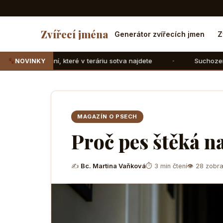
Zvířecí jména
Generátor zvířecích jmen
Z
í, které v teráriu sotva najdete
Suchozemské želvy: Jak j
NOVINKY
MAGAZÍN O PSECH
Proč pes štěká n
✍
Bc. Martina Vaňková
⏱ 3 min čtení
👁 28 zobra