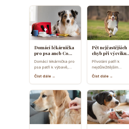
Domácí lékárnička
Pět nejčastějších
pro psa aneb Co
chyb při výcviku
musíte mít po ruce
přivolání které d
Domácí lékárnička pro
Přivolání patří k
pro případ nouze
většina pejskařů
psa patří k výbavě,
nejdůležitějším
která může v
dovednostem psa,
Číst dále →
Číst dále →
rozhodující chvíli
protože rozhoduje o
ušetřit čas,…
bezpečí, pohodě i o
tom,…