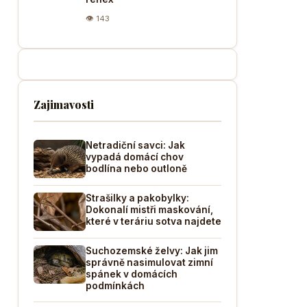
👁 143
Zajimavosti
Netradiční savci: Jak
vypadá domácí chov
bodlína nebo outloně
Strašilky a pakobylky:
Dokonalí mistři maskování,
které v teráriu sotva najdete
Suchozemské želvy: Jak jim
správně nasimulovat zimní
spánek v domácích
podmínkách