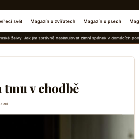
vířecí svět
Magazín o zvířatech
Magazín o psech
Mag
im správně nasimulovat zimní spánek v domácích podmínkách
a tmu v chodbě
zení