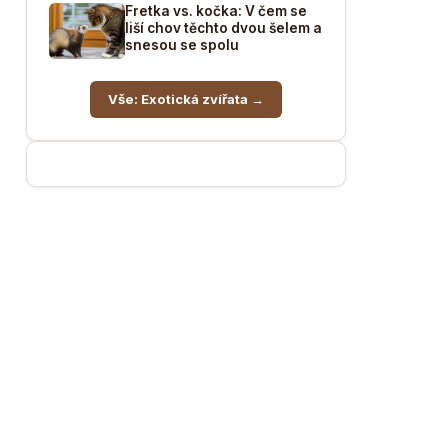
Fretka vs. kočka: V čem se
liší chov těchto dvou šelem a
snesou se spolu
Vše: Exotická zvířata →