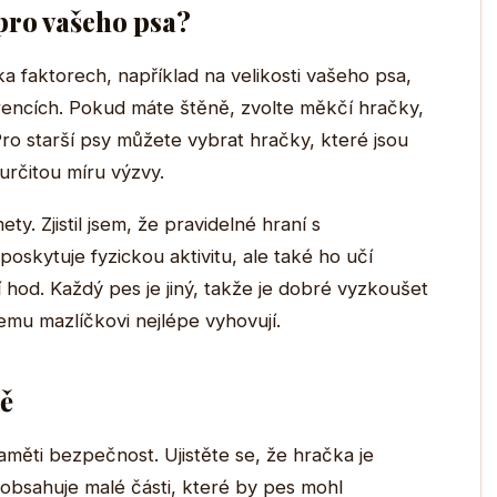
pro vašeho psa?
a faktorech, například na velikosti vašeho psa,
rencích. Pokud máte štěně, zvolte měkčí hračky,
Pro starší psy můžete vybrat hračky, které jsou
 určitou míru výzvy.
. Zjistil jsem, že pravidelné hraní s
skytuje fyzickou aktivitu, ale také ho učí
í hod. Každý pes je jiný, takže je dobré vyzkoušet
šemu mazlíčkovi nejlépe vyhovují.
ě
měti bezpečnost. Ujistěte se, že hračka je
obsahuje malé části, které by pes mohl