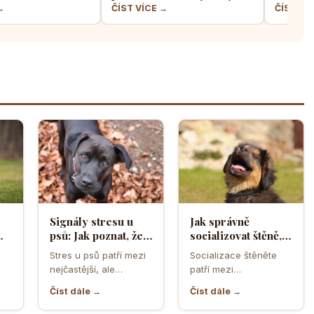
jskařů
přítel necítí komfortně
a klidný
→
ČÍST VÍCE →
ČÍST VÍ
Signály stresu u
Jak správně
psů: Jak poznat, že
socializovat štěně,
ělá
se váš čtyřnohý
aby z něj vyrostl
Stres u psů patří mezi
Socializace štěněte
přítel necítí
sebevědomý a
nejčastější, ale
patří mezi
komfortně
klidný pes
zároveň
nejdůležitější úkoly
Číst dále →
Číst dále →
nejpodceňovanější
prvních měsíců života.
problémy každodenní
Právě v tomto období