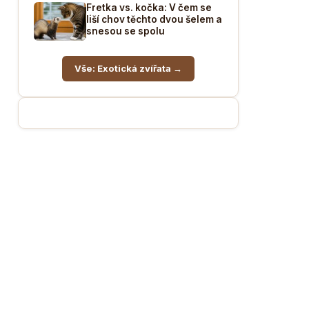
Fretka vs. kočka: V čem se
liší chov těchto dvou šelem a
snesou se spolu
Vše: Exotická zvířata →