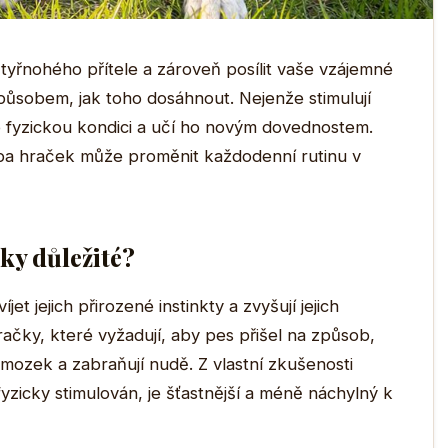
čtyřnohého přítele a zároveň posílit vaše vzájemné
způsobem, jak toho dosáhnout. Nejenže stimulují
ho fyzickou kondici a učí ho novým dovednostem.
lba hraček může proměnit každodenní rutinu v
ky důležité?
et jejich přirozené instinkty a zvyšují jejich
ačky, které vyžadují, aby pes přišel na způsob,
ch mozek a zabraňují nudě. Z vlastní zkušenosti
 fyzicky stimulován, je šťastnější a méně náchylný k