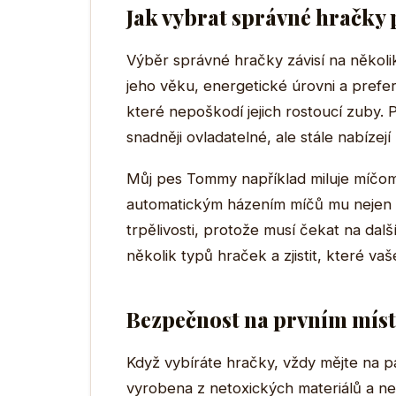
Jak vybrat správné hračky 
Výběr správné hračky závisí na několik
jeho věku, energetické úrovni a prefe
které nepoškodí jejich rostoucí zuby. 
snadněji ovladatelné, ale stále nabízejí
Můj pes Tommy například miluje míčomety
automatickým házením míčů mu nejen po
trpělivosti, protože musí čekat na dalš
několik typů hraček a zjistit, které va
Bezpečnost na prvním míst
Když vybíráte hračky, vždy mějte na pa
vyrobena z netoxických materiálů a ne