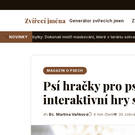
Zvířecí jména
Generátor zvířecích jmen
Z
ky: Dokonalí mistři maskování, které v teráriu sotva najdete
NOVINKY
MAGAZÍN O PSECH
Psí hračky pro ps
interaktivní hry 
✍
Bc. Martina Vaňková
⏱ 4 min čtení
👁 30 zobra