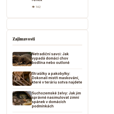
👁 142
Zajimavosti
Netradiční savci: Jak
vypadá domácí chov
bodlína nebo outloně
Strašilky a pakobylky:
Dokonalí mistři maskování,
které v teráriu sotva najdete
Suchozemské želvy: Jak jim
správně nasimulovat zimní
spánek v domácích
podmínkách