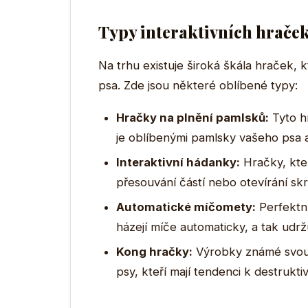
Typy interaktivních hrače
Na trhu existuje široká škála hraček,
psa. Zde jsou některé oblíbené typy:
Hračky na plnění pamlsků:
Tyto hr
je oblíbenými pamlsky vašeho psa a
Interaktivní hádanky:
Hračky, kter
přesouvání částí nebo otevírání sk
Automatické míčomety:
Perfektní
házejí míče automaticky, a tak udr
Kong hračky:
Výrobky známé svou 
psy, kteří mají tendenci k destrukti