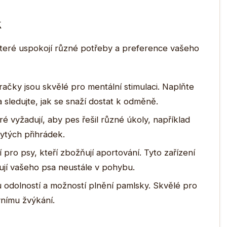
k
 které uspokojí různé potřeby a preference vašeho
ačky jsou skvělé pro mentální stimulaci. Naplňte
 sledujte, jak se snaží dostat k odměně.
é vyžadují, aby pes řešil různé úkoly, například
rytých přihrádek.
 pro psy, kteří zbožňují aportování. Tyto zařízení
žují vašeho psa neustále v pohybu.
odolností a možností plnění pamlsky. Skvělé pro
vnímu žvýkání.