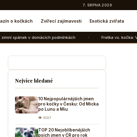
7. SRPNA 2026
azín o kočkách
Zvířecí zajímavosti
Exotická zvířata
mácích podmínkách
Fretka vs. kočka: V čem se liší chov t
Nejvíce hledané
10 Nejpopulárnějších jmen
pro kočky v Česku: Od Micka
po Lunu a Miu
👁 1007
TOP 20 Nejoblíbenějších
psích jmen v ČR pro rok