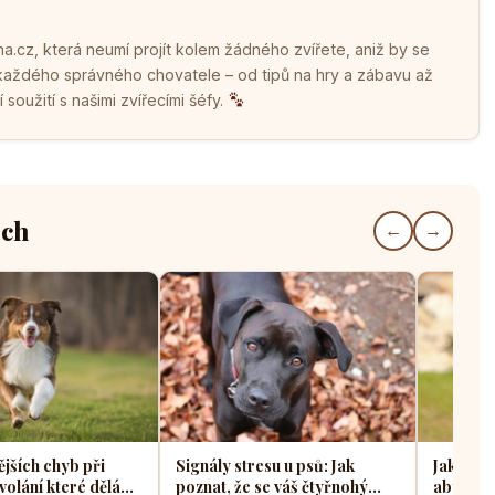
.cz, která neumí projít kolem žádného zvířete, aniž by se
 každého správného chovatele – od tipů na hry a zábavu až
soužití s našimi zvířecími šéfy.
ech
←
→
ějších chyb při
Signály stresu u psů: Jak
Jak sprá
volání které dělá
poznat, že se váš čtyřnohý
aby z ně