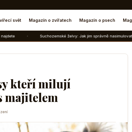
vířecí svět
Magazín o zvířatech
Magazín o psech
Mag
Suchozemské želvy: Jak jim správně nasimulovat zimní spánek v do
y kteří milují
s majitelem
zení