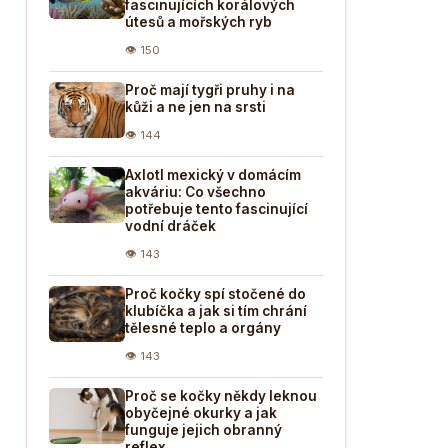
fascinujících korálových
útesů a mořských ryb
👁 150
Proč mají tygři pruhy i na
kůži a ne jen na srsti
👁 144
Axlotl mexický v domácím
akváriu: Co všechno
potřebuje tento fascinující
vodní dráček
👁 143
Proč kočky spí stočené do
klubíčka a jak si tím chrání
tělesné teplo a orgány
👁 143
Proč se kočky někdy leknou
obyčejné okurky a jak
funguje jejich obranný
reflex