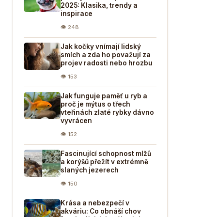
2025: Klasika, trendy a
inspirace
👁 248
Jak kočky vnímají lidský
smích a zda ho považují za
projev radosti nebo hrozbu
👁 153
Jak funguje paměť u ryb a
proč je mýtus o třech
vteřinách zlaté rybky dávno
vyvrácen
👁 152
Fascinující schopnost mlžů
a korýšů přežít v extrémně
slaných jezerech
👁 150
Krása a nebezpečí v
akváriu: Co obnáší chov