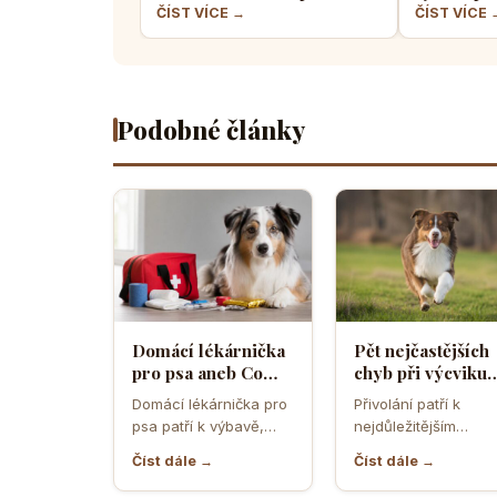
pro případ nouze
většina pe
ČÍST VÍCE →
ČÍST VÍCE 
Podobné články
Domácí lékárnička
Pět nejčastějších
pro psa aneb Co
chyb při výcviku
musíte mít po ruce
přivolání které d
Domácí lékárnička pro
Přivolání patří k
pro případ nouze
většina pejskařů
psa patří k výbavě,
nejdůležitějším
která může v
dovednostem psa,
Číst dále →
Číst dále →
rozhodující chvíli
protože rozhoduje o
ušetřit čas,…
bezpečí, pohodě i o