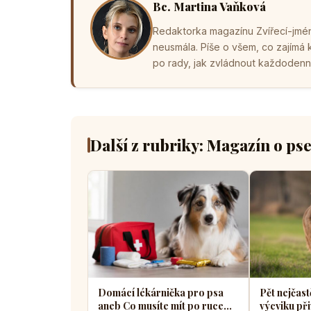
Bc. Martina Vaňková
Redaktorka magazínu Zvířecí-jména
neusmála. Píše o všem, co zajímá
po rady, jak zvládnout každodenní 
Další z rubriky: Magazín o ps
Domácí lékárnička pro psa
Pět nejčast
aneb Co musíte mít po ruce
výcviku při