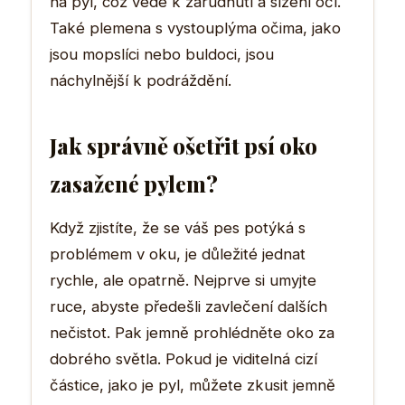
na pyl, což vede k zarudnutí a slzení očí.
Také plemena s vystouplýma očima, jako
jsou mopslíci nebo buldoci, jsou
náchylnější k podráždění.
Jak správně ošetřit psí oko
zasažené pylem?
Když zjistíte, že se váš pes potýká s
problémem v oku, je důležité jednat
rychle, ale opatrně. Nejprve si umyjte
ruce, abyste předešli zavlečení dalších
nečistot. Pak jemně prohlédněte oko za
dobrého světla. Pokud je viditelná cizí
částice, jako je pyl, můžete zkusit jemně