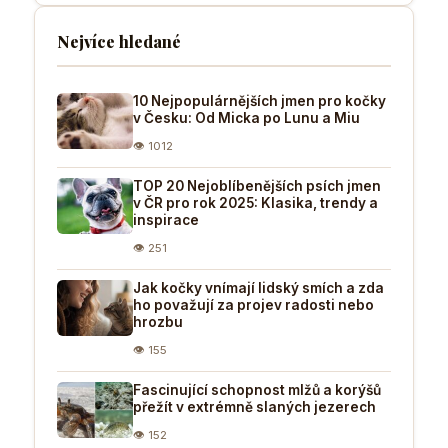
Nejvíce hledané
10 Nejpopulárnějších jmen pro kočky
v Česku: Od Micka po Lunu a Miu
👁 1012
TOP 20 Nejoblíbenějších psích jmen
v ČR pro rok 2025: Klasika, trendy a
inspirace
👁 251
Jak kočky vnímají lidský smích a zda
ho považují za projev radosti nebo
hrozbu
👁 155
Fascinující schopnost mlžů a korýšů
přežít v extrémně slaných jezerech
👁 152