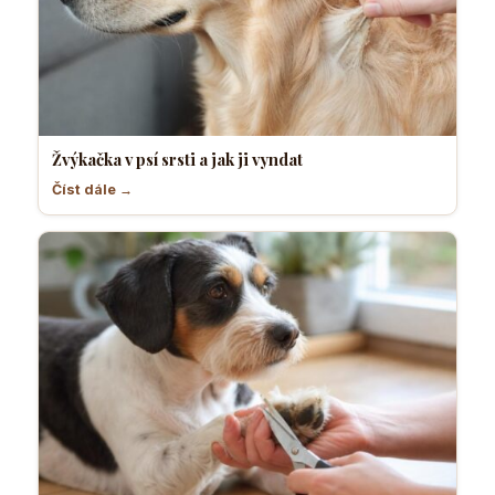
Žvýkačka v psí srsti a jak ji vyndat
Číst dále →