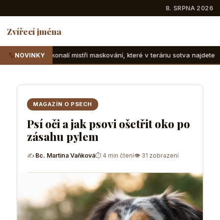
8. SRPNA 2026
Zvířecí jména
mistři maskování, které v teráriu sotva najdete
Suchozemsk
NOVINKY
MAGAZÍN O PSECH
Psí oči a jak psovi ošetřit oko po
zásahu pylem
✍
Bc. Martina Vaňková
⏱ 4 min čtení
👁 31 zobrazení