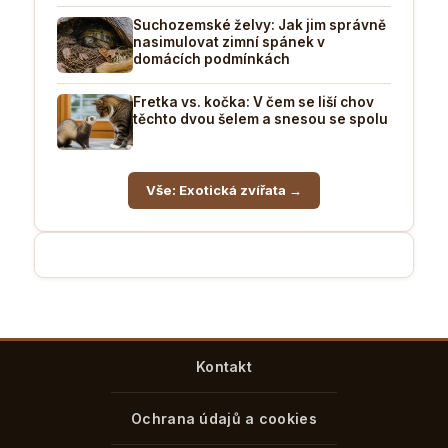
Suchozemské želvy: Jak jim správně
nasimulovat zimní spánek v
domácích podmínkách
Fretka vs. kočka: V čem se liší chov
těchto dvou šelem a snesou se spolu
Vše: Exotická zvířata →
Kontakt
Ochrana údajů a cookies