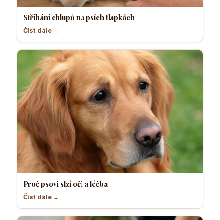
Stříhání chlupů na psích tlapkách
Číst dále →
Proč psovi slzí oči a léčba
Číst dále →