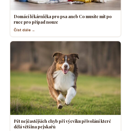
Domácí lékárnička pro psa aneb Co musíte mít po
ruce pro případ nouze
Číst dále →
Pět nejčastějších chyb při výcviku přivolání které
dělá většina pejskařů