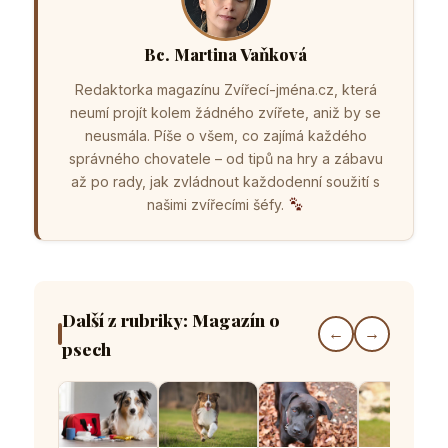
Bc. Martina Vaňková
Redaktorka magazínu Zvířecí-jména.cz, která
neumí projít kolem žádného zvířete, aniž by se
neusmála. Píše o všem, co zajímá každého
správného chovatele – od tipů na hry a zábavu
až po rady, jak zvládnout každodenní soužití s
našimi zvířecími šéfy.
Další z rubriky: Magazín o
←
→
psech