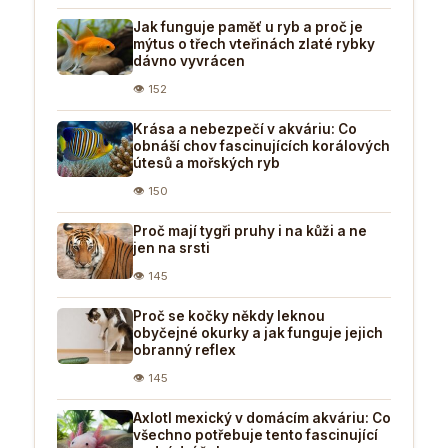
Jak funguje paměť u ryb a proč je
mýtus o třech vteřinách zlaté rybky
dávno vyvrácen
👁 152
Krása a nebezpečí v akváriu: Co
obnáší chov fascinujících korálových
útesů a mořských ryb
👁 150
Proč mají tygři pruhy i na kůži a ne
jen na srsti
👁 145
Proč se kočky někdy leknou
obyčejné okurky a jak funguje jejich
obranný reflex
👁 145
Axlotl mexický v domácím akváriu: Co
všechno potřebuje tento fascinující