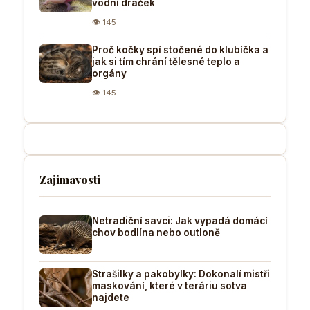
vodní dráček
👁 145
Proč kočky spí stočené do klubíčka a
jak si tím chrání tělesné teplo a
orgány
👁 145
Zajimavosti
Netradiční savci: Jak vypadá domácí
chov bodlína nebo outloně
Strašilky a pakobylky: Dokonalí mistři
maskování, které v teráriu sotva
najdete