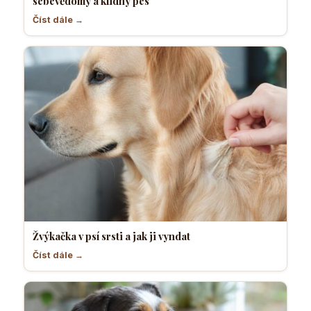
sebevědomý a klidný pes
Číst dále →
Žvýkačka v psí srsti a jak ji vyndat
Číst dále →