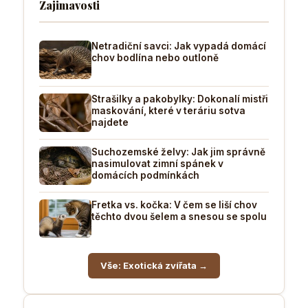
Zajimavosti
Netradiční savci: Jak vypadá domácí
chov bodlína nebo outloně
Strašilky a pakobylky: Dokonalí mistři
maskování, které v teráriu sotva
najdete
Suchozemské želvy: Jak jim správně
nasimulovat zimní spánek v
domácích podmínkách
Fretka vs. kočka: V čem se liší chov
těchto dvou šelem a snesou se spolu
Vše: Exotická zvířata →