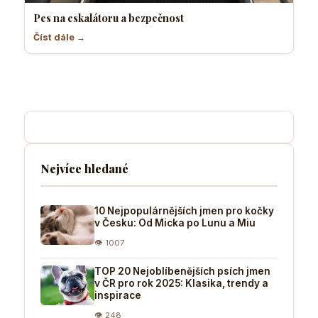
Pes na eskalátoru a bezpečnost
Číst dále →
Nejvíce hledané
10 Nejpopulárnějších jmen pro kočky
v Česku: Od Micka po Lunu a Miu
👁 1007
TOP 20 Nejoblíbenějších psích jmen
v ČR pro rok 2025: Klasika, trendy a
inspirace
👁 248