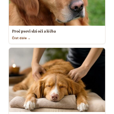
Proč psovi slzí oči a léčba
Číst dále →