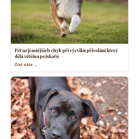
Pět nejčastějších chyb při výcviku přivolání které
dělá většina pejskařů
Číst dále →