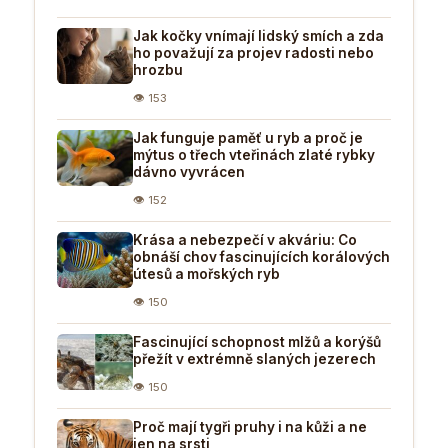
Jak kočky vnímají lidský smích a zda
ho považují za projev radosti nebo
hrozbu
👁 153
Jak funguje paměť u ryb a proč je
mýtus o třech vteřinách zlaté rybky
dávno vyvrácen
👁 152
Krása a nebezpečí v akváriu: Co
obnáší chov fascinujících korálových
útesů a mořských ryb
👁 150
Fascinující schopnost mlžů a korýšů
přežít v extrémně slaných jezerech
👁 150
Proč mají tygři pruhy i na kůži a ne
jen na srsti