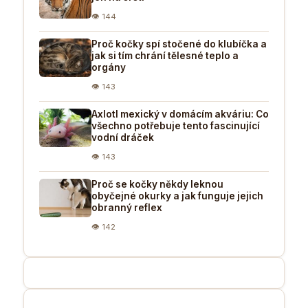
👁 144
Proč kočky spí stočené do klubíčka a
jak si tím chrání tělesné teplo a
orgány
👁 143
Axlotl mexický v domácím akváriu: Co
všechno potřebuje tento fascinující
vodní dráček
👁 143
Proč se kočky někdy leknou
obyčejné okurky a jak funguje jejich
obranný reflex
👁 142