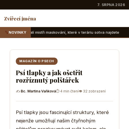
7. SRPNA 2026
Zvířecí jména
tři maskování, které v teráriu sotva najdete
Suchozemské ž
NOVINKY
MAGAZÍN O PSECH
Psí tlapky a jak ošetřit
rozříznutý polštářek
✍
Bc. Martina Vaňková
⏱ 4 min čtení
👁 32 zobrazení
Psí tlapky jsou fascinující struktury, které
nejenže umožňují našim čtyřnohým