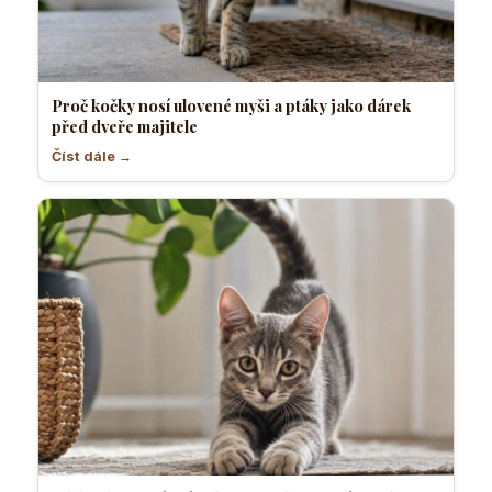
Proč kočky nosí ulovené myši a ptáky jako dárek
před dveře majitele
Číst dále →