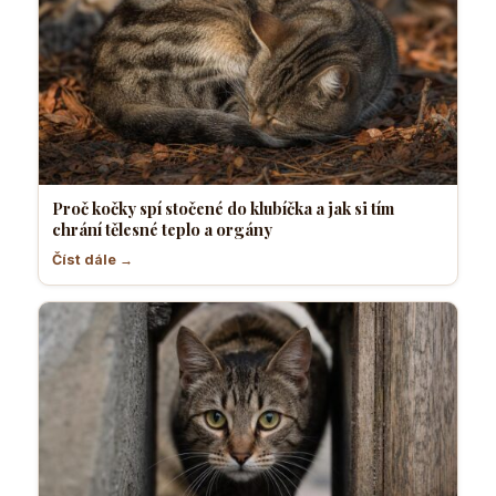
Proč kočky spí stočené do klubíčka a jak si tím
chrání tělesné teplo a orgány
Číst dále →