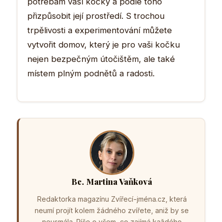
potřebám vaší kočky a podle toho
přizpůsobit její prostředí. S trochou
trpělivosti a experimentování můžete
vytvořit domov, který je pro vaši kočku
nejen bezpečným útočištěm, ale také
místem plným podnětů a radosti.
Bc. Martina Vaňková
Redaktorka magazínu Zvířecí-jména.cz, která
neumí projít kolem žádného zvířete, aniž by se
neusmála. Píše o všem, co zajímá každého