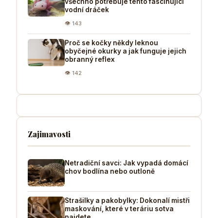
všechno potřebuje tento fascinující
vodní dráček
👁 143
Proč se kočky někdy leknou
obyčejné okurky a jak funguje jejich
obranný reflex
👁 142
Zajimavosti
Netradiční savci: Jak vypadá domácí
chov bodlína nebo outloně
Strašilky a pakobylky: Dokonalí mistři
maskování, které v teráriu sotva
najdete