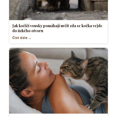
Jak kočičí vousky pomáhají určit zda se kočka vejde
do úzkého otvoru
Číst dále →