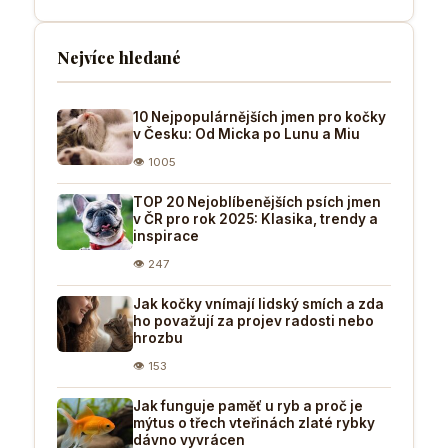
Nejvíce hledané
10 Nejpopulárnějších jmen pro kočky
v Česku: Od Micka po Lunu a Miu
👁 1005
TOP 20 Nejoblíbenějších psích jmen
v ČR pro rok 2025: Klasika, trendy a
inspirace
👁 247
Jak kočky vnímají lidský smích a zda
ho považují za projev radosti nebo
hrozbu
👁 153
Jak funguje paměť u ryb a proč je
mýtus o třech vteřinách zlaté rybky
dávno vyvrácen