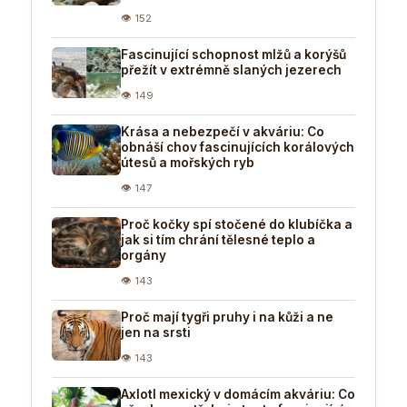
👁 152
Fascinující schopnost mlžů a korýšů
přežít v extrémně slaných jezerech
👁 149
Krása a nebezpečí v akváriu: Co
obnáší chov fascinujících korálových
útesů a mořských ryb
👁 147
Proč kočky spí stočené do klubíčka a
jak si tím chrání tělesné teplo a
orgány
👁 143
Proč mají tygři pruhy i na kůži a ne
jen na srsti
👁 143
Axlotl mexický v domácím akváriu: Co