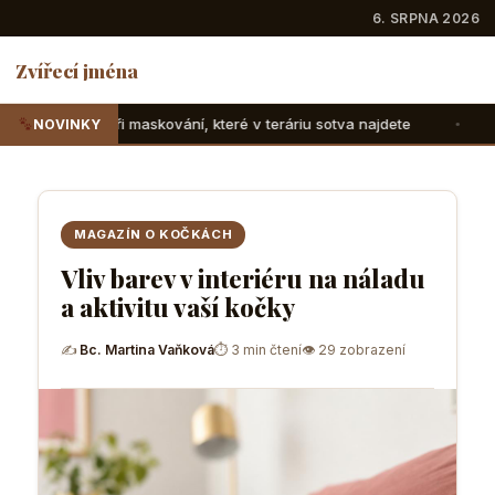
6. SRPNA 2026
Zvířecí jména
skování, které v teráriu sotva najdete
Suchozemské želvy:
NOVINKY
MAGAZÍN O KOČKÁCH
Vliv barev v interiéru na náladu
a aktivitu vaší kočky
✍
Bc. Martina Vaňková
⏱ 3 min čtení
👁 29 zobrazení