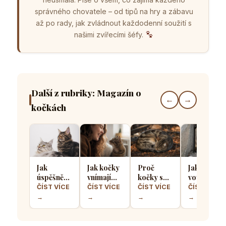
správného chovatele – od tipů na hry a zábavu
až po rady, jak zvládnout každodenní soužití s
našimi zvířecími šéfy.
Další z rubriky: Magazín o
←
→
kočkách
Jak
Jak kočky
Proč
Jak kočičí
úspěšně
vnímají
kočky spí
vousky
seznámit
lidský
stočené
pomáhají
ČÍST VÍCE
ČÍST VÍCE
ČÍST VÍCE
ČÍST VÍCE
dvě kočky
smích a
do
určit zda
→
→
→
→
a předejít
zda ho
klubíčka a
se kočka
teritoriálním
považují
jak si tím
vejde do
válkám
za projev
chrání
úzkého