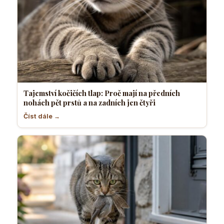
Tajemství kočičích tlap: Proč mají na předních
nohách pět prstů a na zadních jen čtyři
Číst dále →