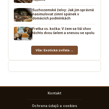
Suchozemské želvy: Jak jim správně
nasimulovat zimní spánek v
domácích podmínkách
Fretka vs. kočka: V čem se liší chov
těchto dvou šelem a snesou se spolu
Vše: Exotická zvířata →
Kontakt
Ochrana údajů a cookies