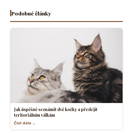
radosti
tělesné
otvoru
nebo
teplo a
Podobné články
hrozbu
orgány
Jak úspěšně seznámit dvě kočky a předejít
teritoriálním válkám
Číst dále →