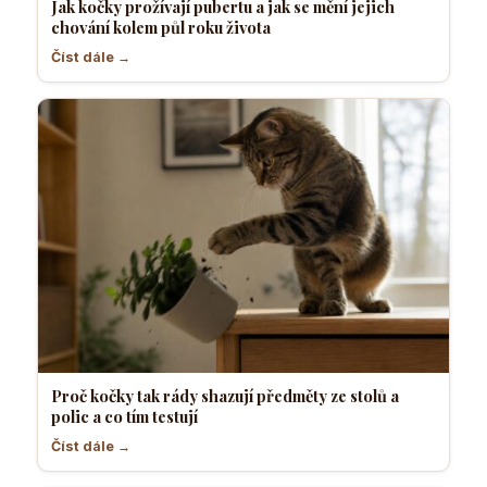
Jak kočky prožívají pubertu a jak se mění jejich
chování kolem půl roku života
Číst dále →
Proč kočky tak rády shazují předměty ze stolů a
polic a co tím testují
Číst dále →