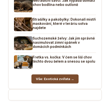
Netradiční savci: Jak vypadá domácí
chov bodlína nebo outloně
Strašilky a pakobylky: Dokonalí mistři
maskování, které v teráriu sotva
najdete
Suchozemské želvy: Jak jim správně
nasimulovat zimní spánek v
domácích podmínkách
Fretka vs. kočka: V čem se liší chov
těchto dvou šelem a snesou se spolu
Vše: Exotická zvířata →