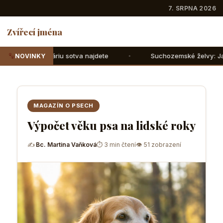
7. SRPNA 2026
Zvířecí jména
otva najdete
Suchozemské želvy: Jak jim správně nasimul
NOVINKY
MAGAZÍN O PSECH
Výpočet věku psa na lidské roky
✍
Bc. Martina Vaňková
⏱ 3 min čtení
👁 51 zobrazení