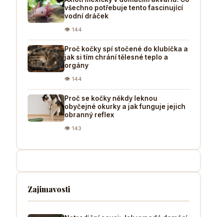
všechno potřebuje tento fascinující
vodní dráček
👁 144
Proč kočky spí stočené do klubíčka a
jak si tím chrání tělesné teplo a
orgány
👁 144
Proč se kočky někdy leknou
obyčejné okurky a jak funguje jejich
obranný reflex
👁 143
Zajimavosti