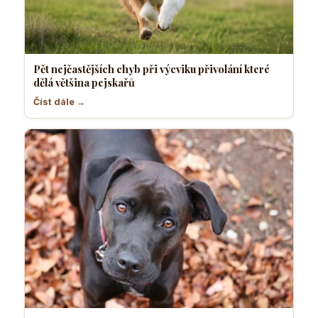
Pět nejčastějších chyb při výcviku přivolání které
dělá většina pejskařů
Číst dále →