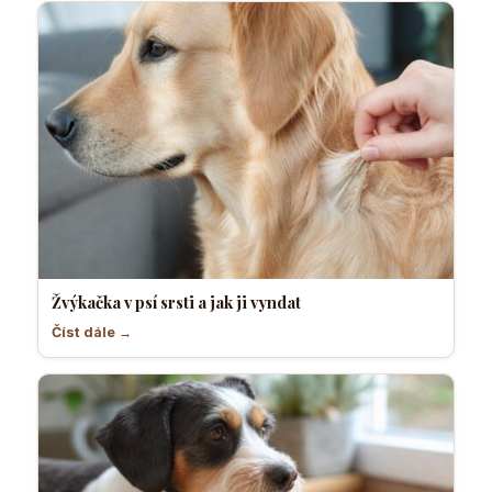
Žvýkačka v psí srsti a jak ji vyndat
Číst dále →