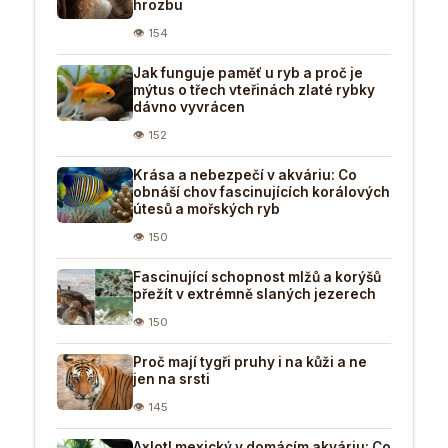
hrozbu
👁 154
Jak funguje paměť u ryb a proč je
mýtus o třech vteřinách zlaté rybky
dávno vyvrácen
👁 152
Krása a nebezpečí v akváriu: Co
obnáší chov fascinujících korálových
útesů a mořských ryb
👁 150
Fascinující schopnost mlžů a korýšů
přežít v extrémně slaných jezerech
👁 150
Proč mají tygři pruhy i na kůži a ne
jen na srsti
👁 145
Axlotl mexický v domácím akváriu: Co